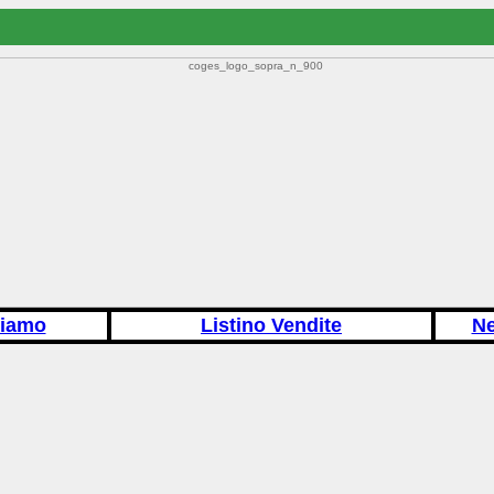
siamo
Listino Vendite
N