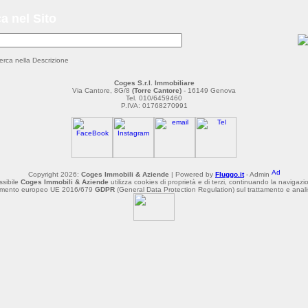
a nel Sito
erca nella Descrizione
Coges S.r.l. Immobiliare
Via Cantore, 8G/8
(Torre Cantore)
- 16149 Genova
Tel. 010/6459460
P.IVA: 01768270991
Copyright 2026:
Coges Immobili & Aziende
| Powered by
Fluggo.it
- Admin
ossibile
Coges Immobili & Aziende
utilizza cookies di proprietà e di terzi, continuando la navigazio
olamento europeo UE 2016/679
GDPR
(General Data Protection Regulation) sul trattamento e analisi