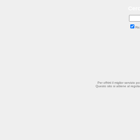
Cerc
Ric
Per offrirti il miglior servizio p
Questo sito si attiene al reg