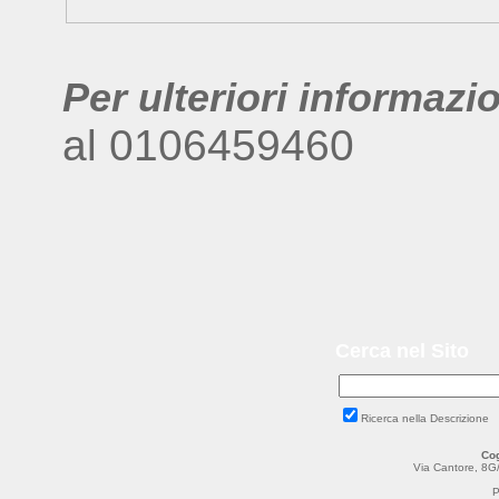
Per ulteriori informazi
al 0106459460
Cerca nel Sito
Ricerca nella Descrizione
Cog
Via Cantore, 8G
P