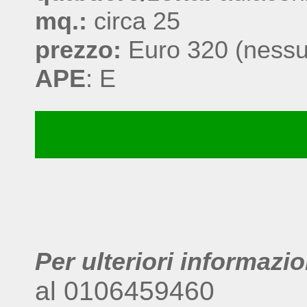
mq.:
circa 25
prezzo:
Euro 320 (nessu
APE
: E
Per ulteriori informazi
al 0106459460