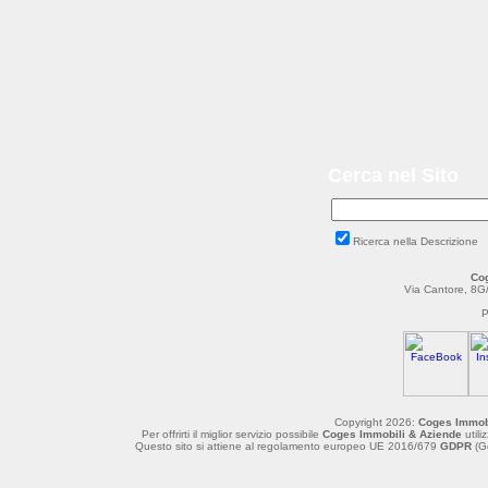
Cerca nel Sito
Ricerca nella Descrizione
Cog
Via Cantore, 8G
P
Copyright 2026:
Coges Immobi
Per offrirti il miglior servizio possibile
Coges Immobili & Aziende
utili
Questo sito si attiene al regolamento europeo UE 2016/679
GDPR
(Ge